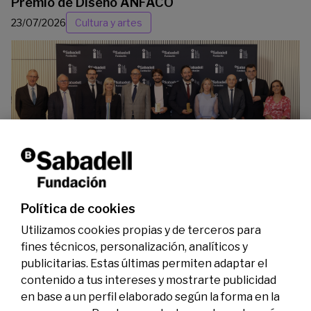
Premio de Diseño ANFACO
23/07/2026
Cultura y artes
La Fundación Banco Sabadell reconoce a dos
investigadores en los ámbitos de la edición del
genoma y la energía limpia
07/07/2026
Premios
Política de cookies
Utilizamos cookies propias y de terceros para
fines técnicos, personalización, analíticos y
publicitarias. Estas últimas permiten adaptar el
contenido a tus intereses y mostrarte publicidad
en base a un perfil elaborado según la forma en la