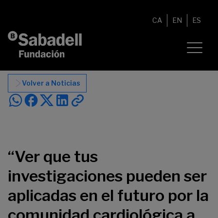
Saltar al contenido
CA
EN
ES
Volver a Noticias
“Ver que tus
investigaciones pueden ser
aplicadas en el futuro por la
comunidad cardiológica a