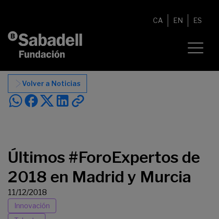
Saltar al contenido
CA
EN
ES
Volver a Noticias
Últimos #ForoExpertos de
2018 en Madrid y Murcia
11/12/2018
Innovación