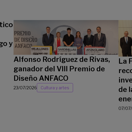
tico
go y
Alfonso Rodríguez de Rivas,
La 
ganador del VIII Premio de
rec
Diseño ANFACO
inv
23/07/2026
Cultura y artes
de l
ene
07/07