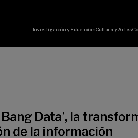
Investigación y Educación
Cultura y Artes
Co
Conversaciones
Pr
con Ciencia
pr
Pr
B-
Lí
Cu
Lí
So
g Bang Data’, la transfo
ón de la información