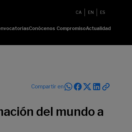
CA
EN
ES
nvocatorias
Conócenos
Compromiso
Actualidad
esenta tu
Fundación
Voluntariado
Noticias
oyecto
Nosotros
Compromiso
emios
Comunidad
sostenible
Value
Memoria
deres
Transparencia
lturales
deres
Compartir en
ciales
rmación del mundo a