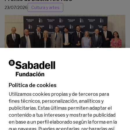
23/07/2026
Cultura y artes
La Fundación Banco Sabadell reconoce a dos
investigadores en los ámbitos de la edición del
genoma y la energía limpia
07/07/2026
Premios
Política de cookies
Utilizamos cookies propias y de terceros para
fines técnicos, personalización, analíticos y
publicitarias. Estas últimas permiten adaptar el
contenido a tus intereses y mostrarte publicidad
en base a un perfil elaborado según la forma en la
que navegas. Puedes aceptarlas, rechazarlas así