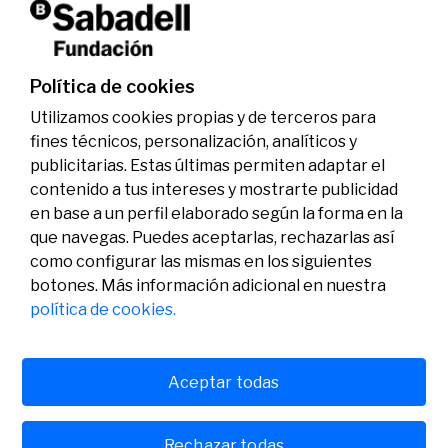
La Fundación Banco Sabadell reconoce a dos
investigadores en los ámbitos de la edición del
genoma y la energía limpia
07/07/2026
Premios
Política de cookies
Utilizamos cookies propias y de terceros para
fines técnicos, personalización, analíticos y
publicitarias. Estas últimas permiten adaptar el
contenido a tus intereses y mostrarte publicidad
en base a un perfil elaborado según la forma en la
que navegas. Puedes aceptarlas, rechazarlas así
como configurar las mismas en los siguientes
Legal
Actividad
Social
botones. Más información adicional en nuestra
Aviso legal
Convocatorias
política de cookies.
Política de privacidad
Premios
Política de cookies
Noticias
Atención al usuario
Contacto
Aceptar todas
Rechazar todas