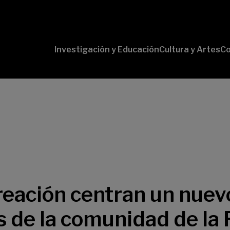
Investigación y Educación
Cultura y Artes
Co
Conversaciones
Pr
con Ciencia
pr
Pr
B-
Lí
Cu
Lí
So
ocreación centran un nue
s de la comunidad de la