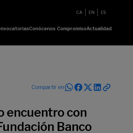
CA
EN
ES
nvocatorias
Conócenos
Compromiso
Actualidad
esenta tu
Fundación
Voluntariado
Noticias
oyecto
Nosotros
Compromiso
emios
Comunidad
sostenible
Value
Memoria
deres
Transparencia
lturales
deres
Compartir en
ciales
vo encuentro con
 Fundación Banco