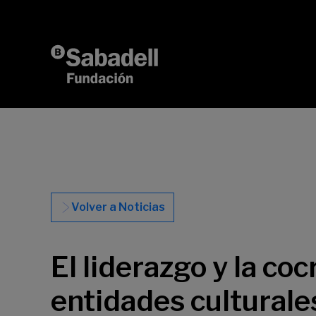
Saltar al contenido
Volver a Noticias
El liderazgo y la c
entidades culturale