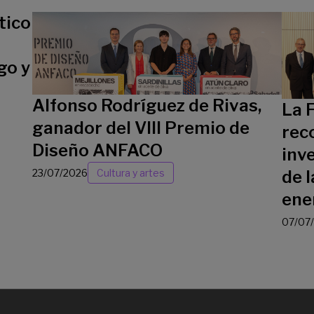
tico
go y
Alfonso Rodríguez de Rivas,
La 
ganador del VIII Premio de
rec
Diseño ANFACO
inv
23/07/2026
Cultura y artes
de l
ene
07/07