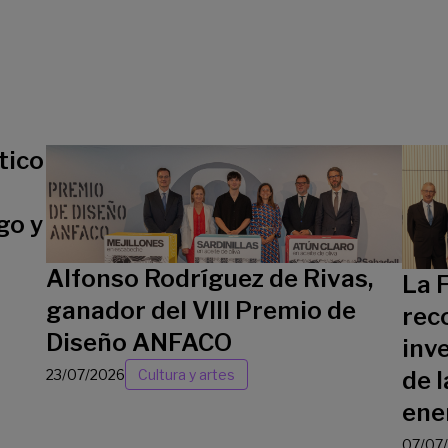
tico
go y
Alfonso Rodríguez de Rivas,
La 
ganador del VIII Premio de
rec
Diseño ANFACO
inv
23/07/2026
Cultura y artes
de l
ene
07/07