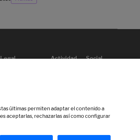
Legal
Actividad
Social
Aviso legal
Convocatorias
Política de privacidad
Premios
Política de cookies
Noticias
Atención al usuario
Contacto
 Estas últimas permiten adaptar el contenido a
des aceptarlas, rechazarlas así como configurar