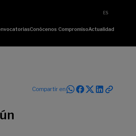
ES
nvocatorias
Conócenos
Compromiso
Actualidad
esenta tu
Fundación
Voluntariado
Noticias
oyecto
Nosotros
Compromiso
emios
Comunidad
sostenible
Value
Memoria
deres
Transparencia
lturales
deres
Compartir en
ciales
mún