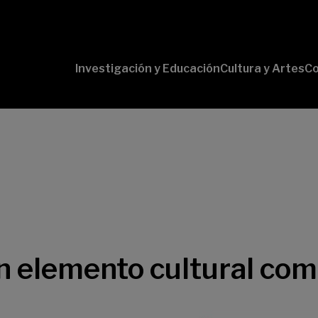
Investigación y Educación
Cultura y Artes
Co
Conversaciones
Pr
con Ciencia
pr
Pr
B-
Lí
Cu
Lí
So
un elemento cultural co