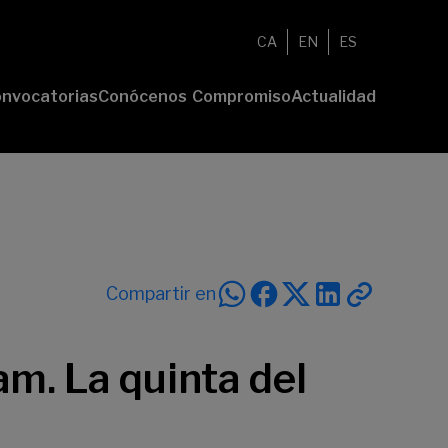
CA
EN
ES
nvocatorias
Conócenos
Compromiso
Actualidad
esenta tu
Fundación
Voluntariado
Noticias
oyecto
Nosotros
Compromiso
emios
Comunidad
sostenible
Value
Memoria
deres
Transparencia
lturales
deres
Compartir en
ciales
m. La quinta del