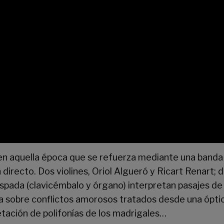
 en aquella época que se refuerza mediante una band
irecto. Dos violines, Oriol Algueró y Ricart Renart; d
Espada (clavicémbalo y órgano) interpretan pasajes de 
eza sobre conflictos amorosos tratados desde una ópt
etación de polifonías de los madrigales…