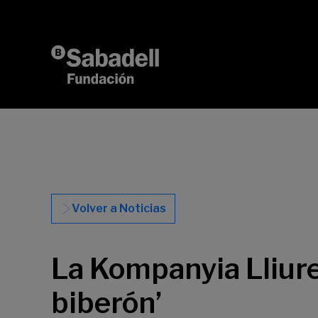
Saltar al contenido
Volver a Noticias
La Kompanyia Lliure
biberón’