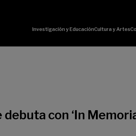
Investigación y Educación
Cultura y Artes
Co
Conversaciones
Pr
con Ciencia
pr
Pr
B-
Lí
Cu
Lí
So
 debuta con ‘In Memoria