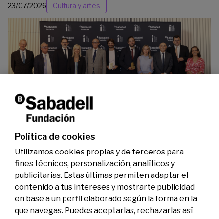
23/07/2026
Cultura y artes
La Fundación Banco Sabadell reconoce a dos
investigadores en los ámbitos de la edición del
genoma y la energía limpia
07/07/2026
Premios
Política de cookies
Utilizamos cookies propias y de terceros para
fines técnicos, personalización, analíticos y
publicitarias. Estas últimas permiten adaptar el
contenido a tus intereses y mostrarte publicidad
en base a un perfil elaborado según la forma en la
que navegas. Puedes aceptarlas, rechazarlas así