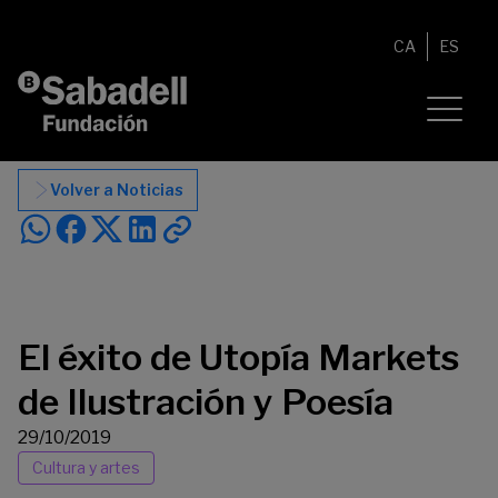
Saltar al contenido
CA
ES
Volver a Noticias
El éxito de Utopía Markets
de Ilustración y Poesía
29/10/2019
Cultura y artes