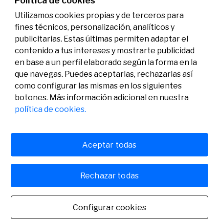
Política de cookies
Utilizamos cookies propias y de terceros para
fines técnicos, personalización, analíticos y
publicitarias. Estas últimas permiten adaptar el
contenido a tus intereses y mostrarte publicidad
en base a un perfil elaborado según la forma en la
que navegas. Puedes aceptarlas, rechazarlas así
como configurar las mismas en los siguientes
Legal
Actividad
Social
botones. Más información adicional en nuestra
Aviso legal
Convocatorias
política de cookies.
Política de privacidad
Premios
Política de cookies
Noticias
Atención al usuario
Contacto
Aceptar todas
Rechazar todas
© Fundación Banco Sabadell 2024 todos los derechos
reservados
Configurar cookies