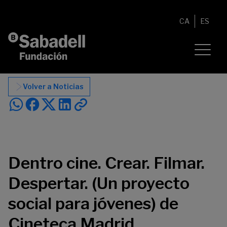
Saltar al contenido
CA
ES
Volver a Noticias
Dentro cine. Crear. Filmar.
Despertar. (Un proyecto
social para jóvenes) de
Cineteca Madrid