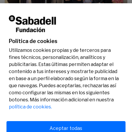
La Fundación Banco Sabadell reconoce a dos
investigadores en los ámbitos de la edición del
genoma y la energía limpia
07/07/2026
Premios
Política de cookies
Utilizamos cookies propias y de terceros para
fines técnicos, personalización, analíticos y
publicitarias. Estas últimas permiten adaptar el
contenido a tus intereses y mostrarte publicidad
en base a un perfil elaborado según la forma en la
que navegas. Puedes aceptarlas, rechazarlas así
como configurar las mismas en los siguientes
Legal
Actividad
Social
botones. Más información adicional en nuestra
Aviso legal
Convocatorias
política de cookies.
Política de privacidad
Premios
Política de cookies
Noticias
Atención al usuario
Contacto
Aceptar todas