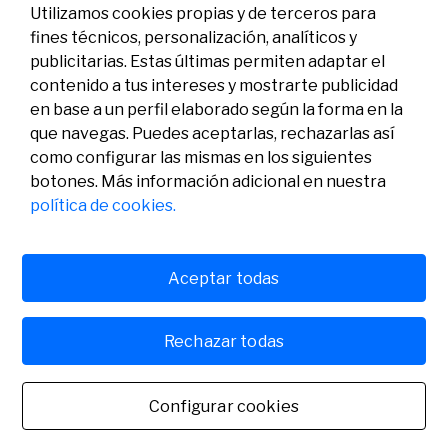
Utilizamos cookies propias y de terceros para
fines técnicos, personalización, analíticos y
publicitarias. Estas últimas permiten adaptar el
contenido a tus intereses y mostrarte publicidad
en base a un perfil elaborado según la forma en la
que navegas. Puedes aceptarlas, rechazarlas así
como configurar las mismas en los siguientes
Legal
Actividad
Social
botones. Más información adicional en nuestra
Aviso legal
Convocatorias
política de cookies.
Política de privacidad
Premios
Política de cookies
Noticias
Atención al usuario
Contacto
Aceptar todas
Rechazar todas
© Fundación Banco Sabadell 2024 todos los derechos
reservados
Configurar cookies