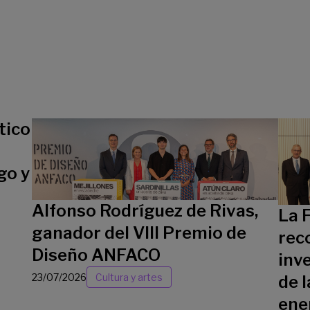
tico
go y
Alfonso Rodríguez de Rivas,
La 
ganador del VIII Premio de
rec
Diseño ANFACO
inv
23/07/2026
Cultura y artes
de l
ene