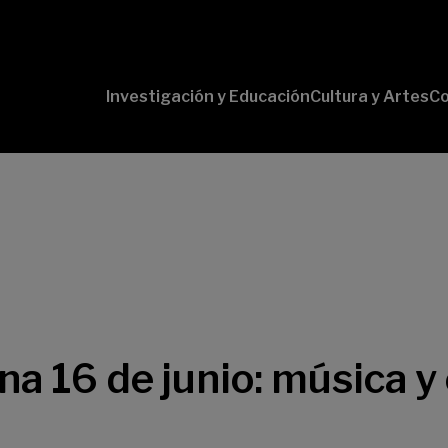
Investigación y Educación
Cultura y Artes
Co
Conversaciones
Pr
con Ciencia
pr
Pr
B-
Lí
Cu
Lí
So
a 16 de junio: música y