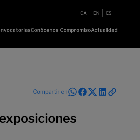
CA
EN
ES
nvocatorias
Conócenos
Compromiso
Actualidad
esenta tu
Fundación
Voluntariado
Noticias
oyecto
Nosotros
Compromiso
emios
Comunidad
sostenible
Value
Memoria
deres
Transparencia
lturales
deres
Compartir en
ciales
 exposiciones