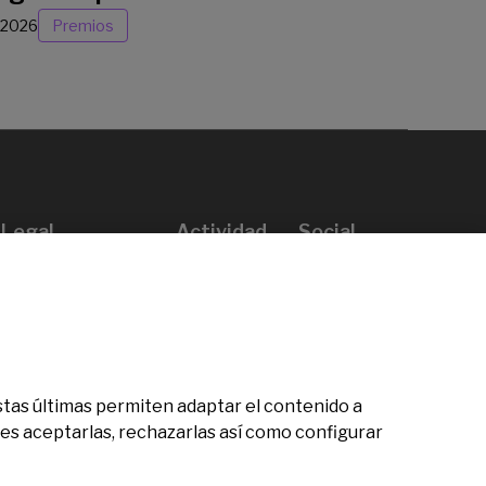
/2026
Premios
Legal
Actividad
Social
Aviso legal
Convocatorias
Política de privacidad
Premios
Política de cookies
Noticias
Atención al usuario
Contacto
 Estas últimas permiten adaptar el contenido a
des aceptarlas, rechazarlas así como configurar