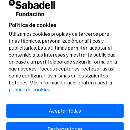
La Fundación Banco Sabadell reconoce a dos
investigadores en los ámbitos de la edición del
genoma y la energía limpia
07/07/2026
Premios
Política de cookies
Utilizamos cookies propias y de terceros para
fines técnicos, personalización, analíticos y
publicitarias. Estas últimas permiten adaptar el
contenido a tus intereses y mostrarte publicidad
en base a un perfil elaborado según la forma en la
que navegas. Puedes aceptarlas, rechazarlas así
como configurar las mismas en los siguientes
Legal
Actividad
Social
botones. Más información adicional en nuestra
Aviso legal
Convocatorias
política de cookies.
Política de privacidad
Premios
Política de cookies
Noticias
Atención al usuario
Contacto
Aceptar todas
Rechazar todas