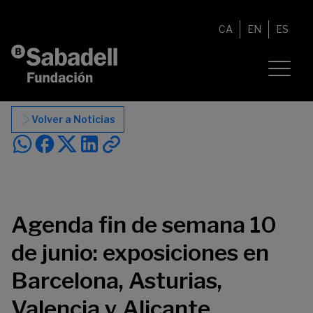
Saltar al contenido
CA
EN
ES
Volver a Noticias
Agenda fin de semana 10
de junio: exposiciones en
Barcelona, Asturias,
Valencia y Alicante