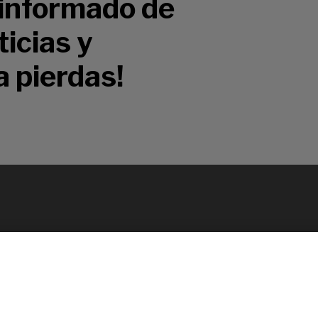
 informado de
icias y
a pierdas!