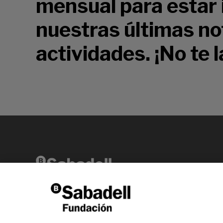
mensual para estar
nuestras últimas not
actividades. ¡No te l
Av. Diagonal, 456 2ª planta 08006 Barcelona
T +34 938 826 960