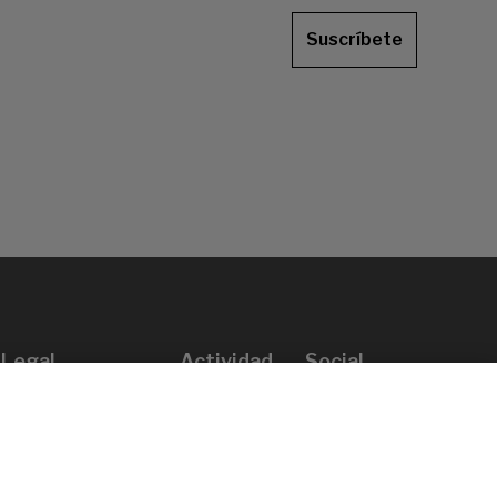
Suscríbete
Legal
Actividad
Social
Aviso legal
Convocatorias
Política de privacidad
Premios
Política de cookies
Noticias
Atención al usuario
Contacto