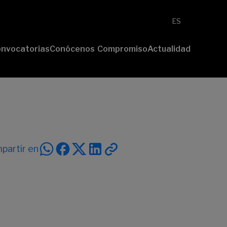
ES
nvocatorias
Conócenos
Compromiso
Actualidad
esenta tu
Fundación
Voluntariado
Noticias
oyecto
Nosotros
Compromiso
emios
Comunidad
sostenible
Value
Memoria
deres
Transparencia
lturales
deres
partir en
ciales