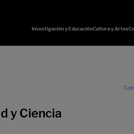
Investigación y Educación
Cultura y Artes
Co
Conversaciones
Pr
con Ciencia
pr
Pr
B-
Lí
Cu
Lí
Com
So
d y Ciencia