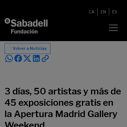
Saltar al contenido
CA
EN
ES
Volver a Noticias
3 días, 50 artistas y más de
45 exposiciones gratis en
la Apertura Madrid Gallery
Weekend