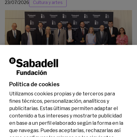
23/07/2026
Cultura y artes
La Fundación Banco Sabadell reconoce a dos
investigadores en los ámbitos de la edición del
genoma y la energía limpia
07/07/2026
Premios
Política de cookies
Utilizamos cookies propias y de terceros para
fines técnicos, personalización, analíticos y
publicitarias. Estas últimas permiten adaptar el
contenido a tus intereses y mostrarte publicidad
en base a un perfil elaborado según la forma en la
que navegas. Puedes aceptarlas, rechazarlas así